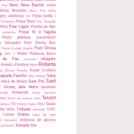
Nens
Neus Bartrolí
ninos
a Paz
Núria Bonavila
Núria Prat
Núria
igen arpilleras
Palau-Solità i
P4
Paqui Baez
Pamplona
Pau Gargallo
Pilar López
Perú
Pineda de Mar
Posar fil a l'agulla
ponència
premsa
Premi
presentació
ns Nòmades
Punt Òmnia Bon
Punt Òmnia
 Òmnia Eudald Graells
p
Ràdio
Rebecca Berru
RAC 1
s de Pau
refugiats
recursos
Roberta
Retalls d'història
Ripoll
Roser Corbera
sa Borrás
Rosalía
agrada Família
Salut
salut mental
Sant
Sant Pol
 Adrià de Besòs
t Vicenç dels Horts
Seminari
Solidaritat
Sevilla
Tahira Qammar
Teixint
nica
Teixim els nostres drets
Tic
Ton i Guida
estimoni
Tomoko Sakai
Trobada
itat Vella
UVIC
universal
Videos
s Centre
Vides de barri
violència de gènere
del Penedès
Xerrada
Xile
Xavi Bundó