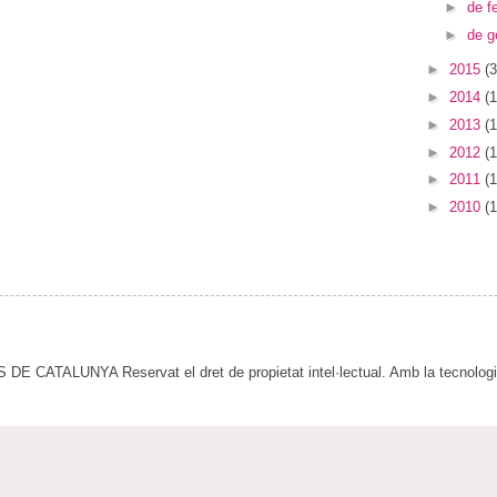
►
de f
►
de g
►
2015
(3
►
2014
(1
►
2013
(1
►
2012
(1
►
2011
(1
►
2010
(1
E CATALUNYA Reservat el dret de propietat intel·lectual. Amb la tecnolog