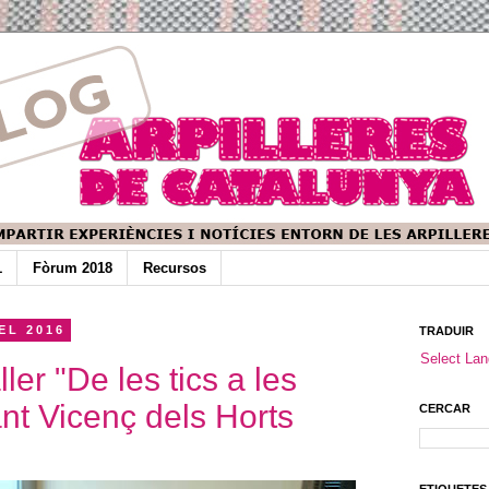
1
Fòrum 2018
Recursos
EL 2016
TRADUIR
Select La
ller "De les tics a les
ant Vicenç dels Horts
CERCAR