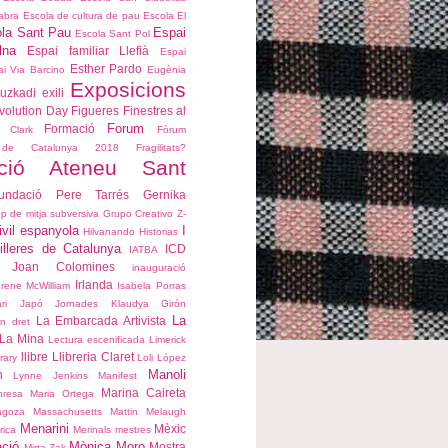
abra
Escola de cultura de pau
Escola El
la Sant Pau
Espai
Escola Sant Pol
lna
Espai familiar Llefià
Espai
Esther Pardo
i Via Barcino
Eugènia
Exposicions
uzkadi
exili
volution Day
Figueres
Finestres al
Forum
Formació
 Clark
Fòrum
es de Catalunya 2018
Fragilitats?
ció Ateneu Sant
undació Pere Tarrés
Gernika
p de mitja subversiva
Grupo Creativo Z-
ivil espanyola
I
Hilvanando Historias
lleres de Catalunya
ICD
IATBA
 Joan Colomines
inauguració
Irlanda
Irene McWilliam
Isabela Porras
ari
Japó
Jornades
Klaudya Girón
La
La Embarcada Artivista
un dret
La Mina
Lectura escenificada
Limerick
llibre
Llibreria Claret
rary
Loli López
Manoli
n
Lynne Jenkins
Manifest
Marina Caireta
nresa
Maria Ortega
agoza
Massachusetts
Mattin Melaugh
Menarini
Mèxic
rica
Merinals
mestres
ació
Mònica Moro
Mostra
Mirta Zak