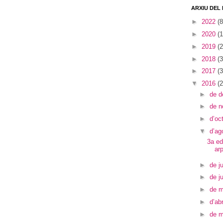
ARXIU DEL
►
2022
(8
►
2020
(1
►
2019
(2
►
2018
(3
►
2017
(3
▼
2016
(2
►
de 
►
de 
►
d’oc
▼
d’ag
3a ed
arp
►
de ju
►
de j
►
de 
►
d’abr
►
de 