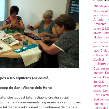
ETIQUETES
2013/Mar
a
Alemania
Ana Zlatkes
Amador
Arpilleres
Bad
Centre
divers
Belfa
Motbui
Cam
Vies
Canadà
per a Dones
Ciutat
CIOD
col·lectiva
Co
Conflict T
Indians
C
Curs
Debora
Di
onades
moda
Don
ies a les arpilleres (3a edició)
transició
disruptives
osep de Sant Vicenç dels Horts
Dono
treballs
Rec Comta
lleristes aquest taller estiuenc creatiu social i
Sortidor
Ele
 augmentant coneixements, experiències i amb noves
"bueno" de 
er tal d’anar evolucionant conjuntament de manera
Entrevistes