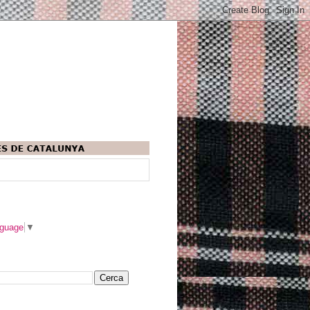
nguage
▼