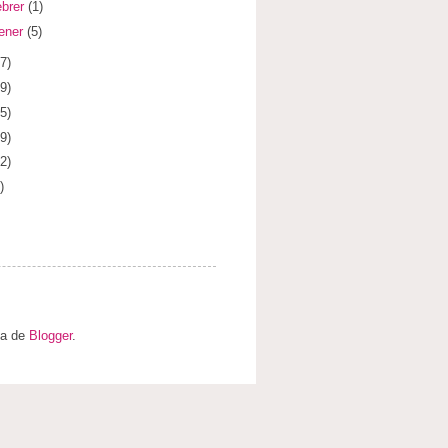
ebrer
(1)
ener
(5)
7)
9)
5)
9)
2)
)
ia de
Blogger
.