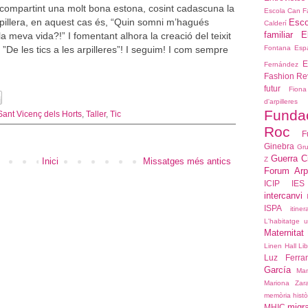
ot compartint una molt bona estona, cosint cadascuna la
Escola Can F
rpillera, en aquest cas és, “Quin somni m’hagués
Esco
Calderí
familiar E
la meva vida?!” I fomentant alhora la creació del teixit
ó ”De les tics a les arpilleres”! I seguim! I com sempre
Fontana
Espa
E
Fernández
Fashion Re
futur
Fiona
d'arpiller
Funda
Sant Vicenç dels Horts
,
Taller
,
Tic
Roc
F
Ginebra
Gru
Guerra C
Z
Inici
Missatges més antics
Forum Arpi
ICIP
IES
intercanvi
ISPA
itiner
L'habitatge 
Maternitat
Linen Hall Lib
Luz Ferra
García
Ma
Mariona Zar
memòria histò
migr
MHIC