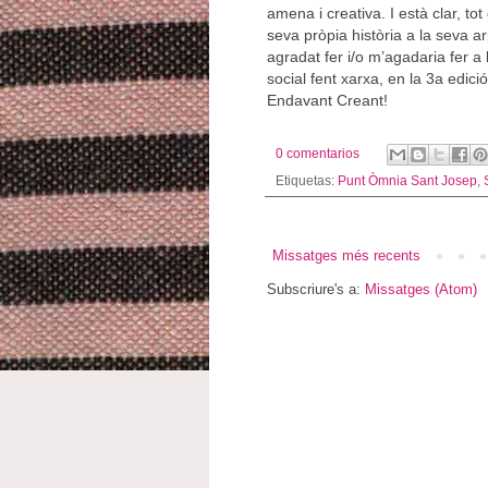
amena i creativa. I està clar, t
seva pròpia història a la seva a
agradat fer i/o m’agadaria fer a 
social fent xarxa, en la 3a edici
Endavant Creant!
0 comentarios
Etiquetas:
Punt Òmnia Sant Josep
,
Missatges més recents
Subscriure's a:
Missatges (Atom)