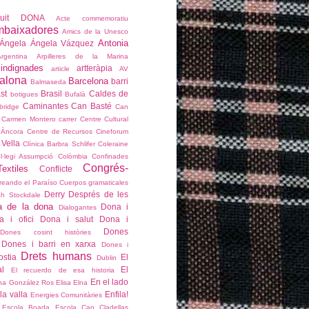
çvuit DONA
Acte commemoratiu
mbaixadores
Amics de la Unesco
Antonia
Ángela
Ángela Vázquez
Argentina
Arpilleres de la Marina
 indignades
artteràpia
article
AV
alona
Barcelona
barri
Balmaseda
st
Brasil
Caldes de
botigues
Bufalà
Caminantes
Can Basté
bridge
Can
Carmen Montero
carrer
Centre Cultural
 Àncora
Centre de Recursos
Cineforum
 Vella
Clínica Barbra Schlifer
Coleraine
l·legi Assumpció
Colòmbia
Confinades
Congrés-
extiles
Conflicte
reando el Paraíso
Cuerpos gramaticales
Derry
Després de les
h Stockdale
a de la dona
Dona i
Dialogantes
a i ofici
Dona i salut
Dona i
Dones
Dones cosint històries
Dones i barri en xarxa
Dones i
Drets humans
stia
El
Dublin
l
El
El recuerdo de esa historia
En el lado
na González Ros
Elisa
Elna
la valla
Enfila!
Energies Comunitàries
Escola Boada
Escola Can Cladellas