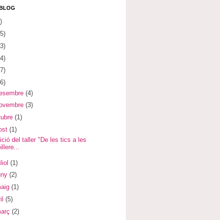
 BLOG
)
5)
3)
4)
7)
6)
desembre
(4)
novembre
(3)
tubre
(1)
ost
(1)
ició del taller "De les tics a les
illere...
liol
(1)
uny
(2)
maig
(1)
il
(5)
març
(2)