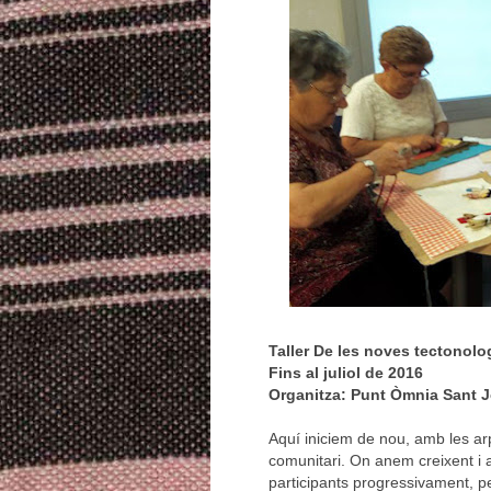
Taller De les noves tectonolog
Fins al juliol de 2016
Organitza: Punt Òmnia Sant J
Aquí iniciem de nou, amb les arpi
comunitari. On anem creixent i
participants progressivament, p