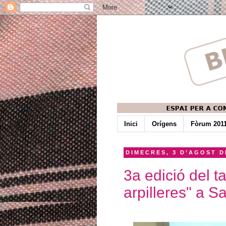
Inici
Orígens
Fòrum 201
DIMECRES, 3 D’AGOST D
3a edició del ta
arpilleres" a S