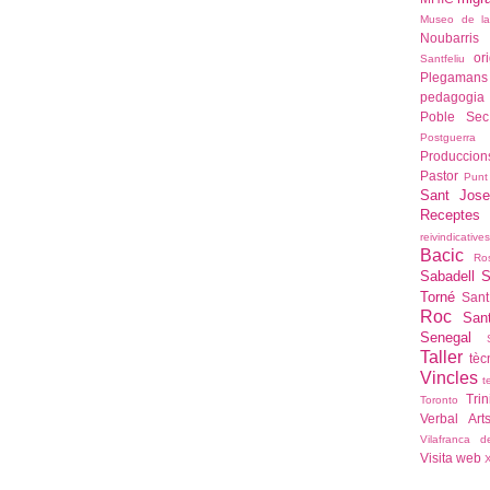
Museo de l
Noubarris
or
Santfeliu
Plegamans
pedagogia
Poble Sec
Postguerra
Produccio
Pastor
Punt
Sant Jose
Recepte
reivindicatives
Bacic
Ro
Sabadell
S
Torné
Sant
Roc
San
Senegal
Taller
tèc
Vincles
t
Trin
Toronto
Verbal Art
Vilafranca 
Visita
web