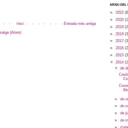
ARXIU DEL
►
2022
(8
►
2020
(1
Inici
Entrada més antiga
►
2019
(2
satge (Atom)
►
2018
(3
►
2017
(3
►
2016
(2
►
2015
(3
▼
2014
(1
▼
de 
Cosim
Co
Coser
lli
►
de 
►
de 
►
de j
►
de 
►
d’abr