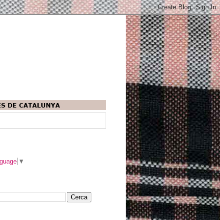
nguage
▼