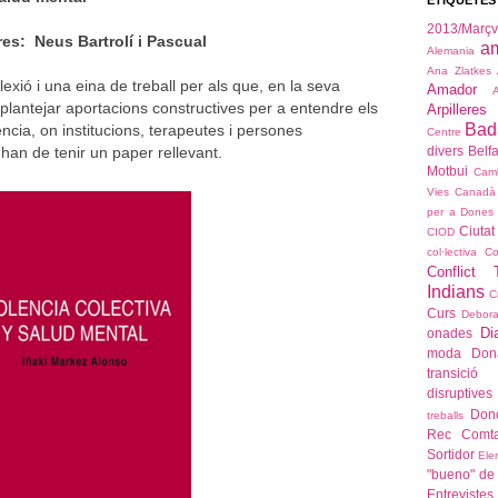
ETIQUETES
2013/Mar
res:
Neus Bartrolí i Pascual
a
Alemania
Ana Zlatkes
lexió i una eina de treball per als que, en la seva
Amador
 plantejar aportacions constructives per a entendre els
Arpilleres
Bad
ncia, on institucions, terapeutes i persones
Centre
 han de tenir un paper rellevant.
divers
Belfa
Motbui
Cam
Vies
Canadà
per a Dones
Ciutat
CIOD
col·lectiva
Co
Conflict T
Indians
C
Curs
Debora
Di
onades
moda
Don
transició
disruptives
Dono
treballs
Rec Comta
Sortidor
Ele
"bueno" de 
Entrevistes