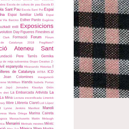
abra
Escola de cultura de pau
Escola El
la Sant Pau
Espai
Escola Sant Pol
lna
Espai familiar Llefià
Espai
Esther Pardo
i Via Barcino
Eugènia
Exposicions
uzkadi
exili
volution Day
Figueres
Finestres al
Forum
Formació
 Clark
Fòrum
es de Catalunya 2018
Fragilitats?
ció Ateneu Sant
undació Pere Tarrés
Gernika
p de mitja subversiva
Grupo Creativo Z-
ivil espanyola
I
Hilvanando Historias
lleres de Catalunya
ICD
IATBA
 Joan Colomines
inauguració
Irlanda
Irene McWilliam
Isabela Porras
ari
Japó
Jornades
Klaudya Girón
La
La Embarcada Artivista
un dret
La Mina
Lectura escenificada
Limerick
llibre
Llibreria Claret
rary
Loli López
Manoli
n
Lynne Jenkins
Manifest
Marina Caireta
nresa
Maria Ortega
agoza
Massachusetts
Mattin Melaugh
Menarini
Mèxic
rica
Merinals
mestres
ació
Mònica Moro
Mostra
Mirta Zak