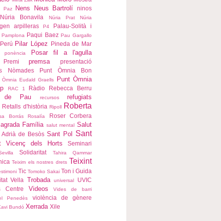
Nens
Neus Bartrolí
ninos
a Paz
Núria Bonavila
Núria Prat
Núria
igen arpilleras
Palau-Solità i
P4
Paqui Baez
Pamplona
Pau Gargallo
Pilar López
Perú
Pineda de Mar
Posar fil a l'agulla
ponència
premsa
Premi
presentació
ns Nòmades
Punt Òmnia Bon
Punt Òmnia
 Òmnia Eudald Graells
p
Ràdio
Rebecca Berru
RAC 1
s de Pau
refugiats
recursos
Roberta
Retalls d'història
Ripoll
Roser Corbera
sa Borrás
Rosalía
agrada Família
Salut
salut mental
Sant
Sant Pol
 Adrià de Besòs
t Vicenç dels Horts
Seminari
Solidaritat
Sevilla
Tahira Qammar
Teixint
nica
Teixim els nostres drets
Tic
Ton i Guida
estimoni
Tomoko Sakai
Trobada
itat Vella
UVIC
universal
Videos
s Centre
Vides de barri
violència de gènere
del Penedès
Xerrada
Xile
Xavi Bundó