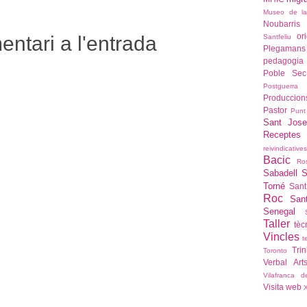
:
Museo de l
Noubarris
or
ntari a l'entrada
Santfeliu
Plegamans
pedagogia
Poble Sec
Postguerra
Produccio
Pastor
Punt
Sant Jose
Recepte
reivindicatives
Bacic
Ro
Sabadell
S
Torné
Sant
Roc
San
Senegal
Taller
tèc
Vincles
t
Trin
Toronto
Verbal Art
Vilafranca 
Visita
web