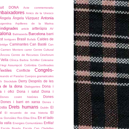
çvuit DONA
Acte commemoratiu
mbaixadores
Amics de la Unesco
Antonia
Ángela
Ángela Vázquez
Argentina
Arpilleres de la Marina
 indignades
artteràpia
article
AV
alona
Barcelona
barri
Balmaseda
st
Brasil
Caldes de
botigues
Bufalà
Caminantes
Can Basté
bridge
Can
Carmen Montero
carrer
Centre Cultural
 Àncora
Centre de Recursos
Cineforum
 Vella
Clínica Barbra Schlifer
Coleraine
l·legi Assumpció
Colòmbia
Confinades
Congrés-
extiles
Conflicte
reando el Paraíso
Cuerpos gramaticales
Derry
Després de les
h Stockdale
a de la dona
Dona i
Dialogantes
a i ofici
Dona i salut
Dona i
Dones
Dones cosint històries
Dones i barri en xarxa
Dones i
Drets humans
stia
El
Dublin
l
El
El recuerdo de esa historia
En el lado
na González Ros
Elisa
Elna
la valla
Enfila!
Energies Comunitàries
Escola Boada
Escola Can Cladellas