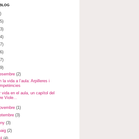
 BLOG
)
5)
3)
4)
7)
6)
7)
9)
desembre
(2)
 la vida a l’aula: Arpilleres i
mpetències
 vida en el aula, un capítol del
bre Viole...
novembre
(1)
setembre
(3)
uny
(3)
maig
(2)
il
(4)