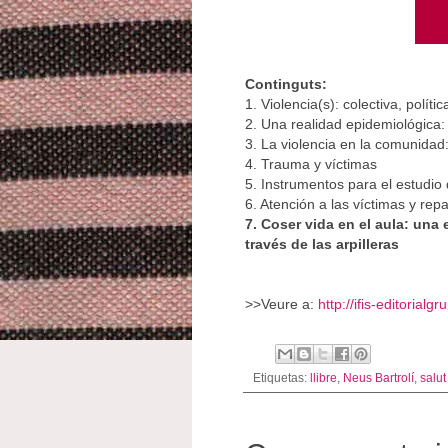
Continguts:
1. Violencia(s): colectiva, polít
2. Una realidad epidemiológica:
3. La violencia en la comunidad
4. Trauma y víctimas
5. Instrumentos para el estudio d
6. Atención a las víctimas y rep
7. Coser vida en el aula: una
través de las arpilleras
>>Veure a:
http://ifis-editorial
Etiquetas:
llibre
,
Neus Bartrolí
,
salut