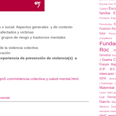
Escola Can F
Esco
Calderí
familiar E
Fontana
Espa
E
Fernández
ica o social. Aspectos generales y de contexto
Fashion Re
 afectados y víctimas
futur
Fiona
: grupos de riesgo y trastornos mentales
d'arpiller
Funda
e la violencia colectiva
Roc
F
aración
Ginebra
Gru
 experiencia de prevención de violencia(s) a
Guerra C
Z
Forum Arpi
ICIP
IES
intercanvi
grupo5.com/violencia-colectiva-y-salud-mental.html
ISPA
itiner
L'habitatge 
Maternitat
Linen Hall Lib
Luz Ferra
 mental
García
Ma
Mariona Zar
memòria histò
migr
MHIC