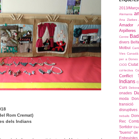
ETIQUETES
2013/Mar
a
Alemania
Ana Zlatkes
Amador
Arpilleres
Bad
Centre
divers
Belfa
Motbui
Cam
Vies
Canadà
per a Dones
Ciutat
CIOD
col·lectiva
Co
Conflict T
Indians
C
Curs
Debora
Di
onades
moda
Don
transició
018
disruptives
 del Rom Cremat)
Dono
treballs
es dels Indians
Rec Comta
Sortidor
Ele
"bueno" de 
Entrevistes