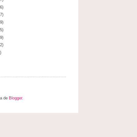
6)
7)
9)
5)
9)
2)
)
ia de
Blogger
.