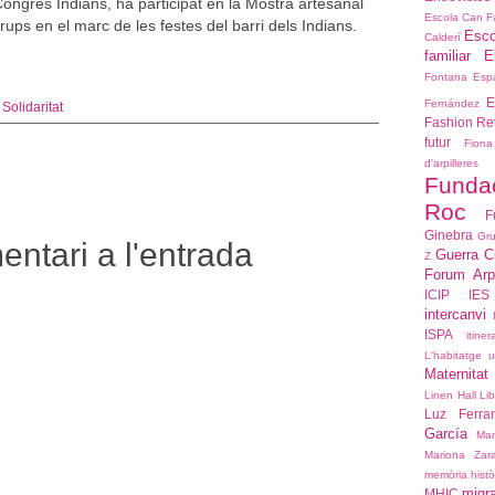
ongrés Indians, ha participat en la Mostra artesanal
Escola Can F
rups en el marc de les festes del barri dels Indians.
Esco
Calderí
familiar E
Fontana
Espa
E
Fernández
,
Solidaritat
Fashion Re
futur
Fiona
d'arpiller
Funda
:
Roc
F
Ginebra
Gru
ntari a l'entrada
Guerra C
Z
Forum Arpi
ICIP
IES
intercanvi
ISPA
itiner
L'habitatge 
Maternitat
Linen Hall Lib
Luz Ferra
García
Ma
Mariona Zar
memòria histò
migr
MHIC