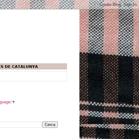
nguage
▼