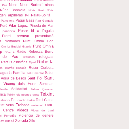
Nens
Neus Bartrolí
ninos
a Paz
Núria Bonavila
Núria Prat
Núria
igen arpilleras
Palau-Solità i
P4
Paqui Baez
Pamplona
Pau Gargallo
Pilar López
Perú
Pineda de Mar
Posar fil a l'agulla
ponència
premsa
Premi
presentació
ns Nòmades
Punt Òmnia Bon
Punt Òmnia
 Òmnia Eudald Graells
p
Ràdio
Rebecca Berru
RAC 1
s de Pau
refugiats
recursos
Roberta
Retalls d'història
Ripoll
Roser Corbera
sa Borrás
Rosalía
agrada Família
Salut
salut mental
Sant
Sant Pol
 Adrià de Besòs
t Vicenç dels Horts
Seminari
Solidaritat
Sevilla
Tahira Qammar
Teixint
nica
Teixim els nostres drets
Tic
Ton i Guida
estimoni
Tomoko Sakai
Trobada
itat Vella
UVIC
universal
Videos
s Centre
Vides de barri
violència de gènere
del Penedès
Xerrada
Xile
Xavi Bundó