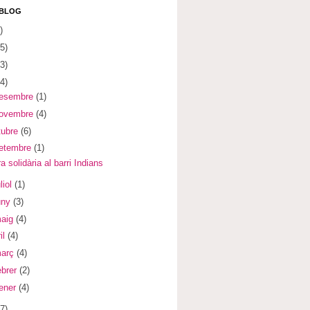
 BLOG
)
5)
3)
4)
desembre
(1)
novembre
(4)
tubre
(6)
setembre
(1)
a solidària al barri Indians
liol
(1)
uny
(3)
maig
(4)
il
(4)
març
(4)
ebrer
(2)
ener
(4)
7)