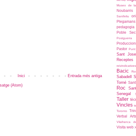
Museo de l
Noubarris
or
Santfeliu
Plegamans
pedagogia
Poble Sec
Postguerra
Produccio
Pastor
Punt
Sant Jose
Recepte
reivindicatives
Bacic
Ro
Inici
Entrada més antiga
Sabadell
S
Torné
Sant
satge (Atom)
Roc
San
Senegal
Taller
tèc
Vincles
t
Trin
Toronto
Verbal Art
Vilafranca 
Visita
web