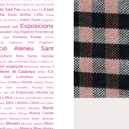
abra
Escola de cultura de pau
Escola El
la Sant Pau
Espai
Escola Sant Pol
lna
Espai familiar Llefià
Espai
Esther Pardo
i Via Barcino
Eugènia
Exposicions
uzkadi
exili
volution Day
Figueres
Finestres al
Forum
Formació
 Clark
Fòrum
es de Catalunya 2018
Fragilitats?
ció Ateneu Sant
undació Pere Tarrés
Gernika
p de mitja subversiva
Grupo Creativo Z-
ivil espanyola
I
Hilvanando Historias
lleres de Catalunya
ICD
IATBA
 Joan Colomines
inauguració
Irlanda
Irene McWilliam
Isabela Porras
ari
Japó
Jornades
Klaudya Girón
La
La Embarcada Artivista
un dret
La Mina
Lectura escenificada
Limerick
llibre
Llibreria Claret
rary
Loli López
Manoli
n
Lynne Jenkins
Manifest
Marina Caireta
nresa
Maria Ortega
agoza
Massachusetts
Mattin Melaugh
Menarini
Mèxic
rica
Merinals
mestres
ació
Mònica Moro
Mostra
Mirta Zak