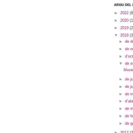
ARXIU DEL
►
2022
(8
►
2020
(1
►
2019
(2
▼
2018
(3
►
de 
►
de 
►
d’oc
▼
de 
Mostr
►
de ju
►
de j
►
de 
►
d’abr
►
de 
►
de f
►
de g
►
2017
(3