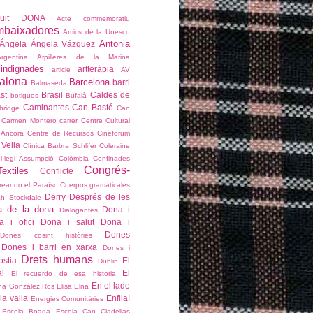
çvuit DONA
Acte commemoratiu
mbaixadores
Amics de la Unesco
Antonia
Ángela
Ángela Vázquez
Argentina
Arpilleres de la Marina
 indignades
artteràpia
article
AV
alona
Barcelona
barri
Balmaseda
st
Brasil
Caldes de
botigues
Bufalà
Caminantes
Can Basté
bridge
Can
Carmen Montero
carrer
Centre Cultural
 Àncora
Centre de Recursos
Cineforum
 Vella
Clínica Barbra Schlifer
Coleraine
l·legi Assumpció
Colòmbia
Confinades
Congrés-
extiles
Conflicte
reando el Paraíso
Cuerpos gramaticales
Derry
Després de les
h Stockdale
a de la dona
Dona i
Dialogantes
a i ofici
Dona i salut
Dona i
Dones
Dones cosint històries
Dones i barri en xarxa
Dones i
Drets humans
stia
El
Dublin
l
El
El recuerdo de esa historia
En el lado
na González Ros
Elisa
Elna
la valla
Enfila!
Energies Comunitàries
Escola Boada
Escola Can Cladellas