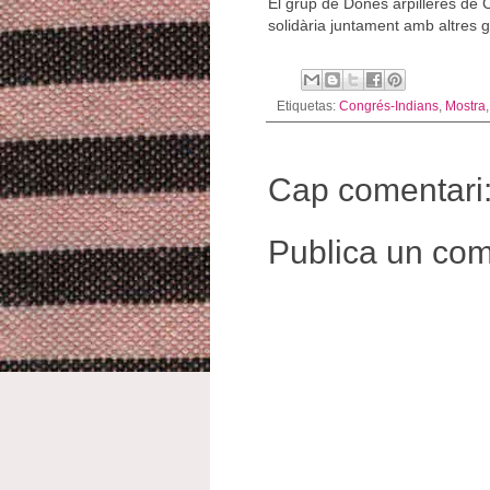
El grup de Dones arpilleres de C
solidària juntament amb altres g
Etiquetas:
Congrés-Indians
,
Mostra
Cap comentari
Publica un come