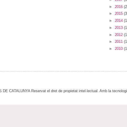
►
2016
(2
►
2015
(3
►
2014
(1
►
2013
(1
►
2012
(1
►
2011
(1
►
2010
(1
E CATALUNYA Reservat el dret de propietat intel·lectual. Amb la tecnolog